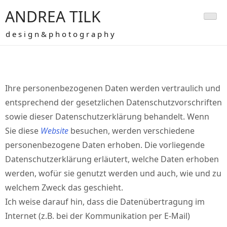
Skip
ANDREA TILK
to
content
d e s i g n & p h o t o g r a p h y
Datenschutzhinweise
Ihre personenbezogenen Daten werden vertraulich und
entsprechend der gesetzlichen Datenschutzvorschriften
sowie dieser Datenschutzerklärung behandelt. Wenn
Sie diese
Website
besuchen, werden verschiedene
personenbezogene Daten erhoben. Die vorliegende
Datenschutzerklärung erläutert, welche Daten erhoben
werden, wofür sie genutzt werden und auch, wie und zu
welchem Zweck das geschieht.
Ich weise darauf hin, dass die Datenübertragung im
Internet (z.B. bei der Kommunikation per E-Mail)